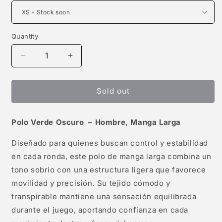
Quantity
Decrease
Increase
quantity
quantity
for
for
Polo
Polo
Sold out
de
de
Golf
Golf
Polo Verde Oscuro – Hombre, Manga Larga
para
para
Hombre
Hombre
Diseñado para quienes buscan control y estabilidad
Verde
Verde
Oscuro
Oscuro
en cada ronda, este polo de manga larga combina un
–
–
tono sobrio con una estructura ligera que favorece
Manga
Manga
movilidad y precisión. Su tejido cómodo y
Larga
Larga
transpirable mantiene una sensación equilibrada
durante el juego, aportando confianza en cada