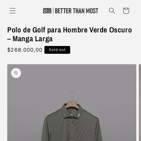
Skip to
content
Cart
Polo de Golf para Hombre Verde Oscuro
– Manga Larga
Regular
$268.000,00
Sold out
price
Skip to
product
information